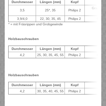
Durchmesser
Längen (mm)
Kopf
Eig
Grau-Phos
3,5
25*, 35
Philips 2
Bo
3,9/4,0
22, 30, 35, 45
Philips 2
Grau-
* = mit Fräsrippen und Grobgewinde
Holzbauschrauben
Durchmesser
Längen (mm)
Kopf
Eig
4,2
25, 30, 35, 45, 55
Philips 2
Grau-
Holzbauschrauben
Durchmesser
Längen (mm)
Kopf
Eig
4,2
30, 35, 40, 45, 55
Philips 2
Gel