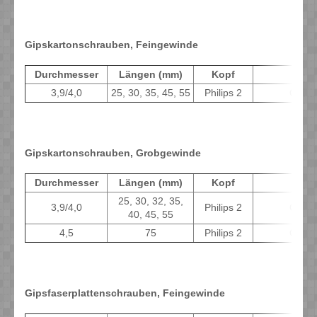
Gipskartonschrauben, Feingewinde
Durchmesser
Längen (mm)
Kopf
Eig
3,9/4,0
25, 30, 35, 45, 55
Philips 2
Grau-
Gipskartonschrauben, Grobgewinde
Durchmesser
Längen (mm)
Kopf
Eig
25, 30, 32, 35,
3,9/4,0
Philips 2
Grau-
40, 45, 55
4,5
75
Philips 2
Grau-
Gipsfaserplattenschrauben, Feingewinde